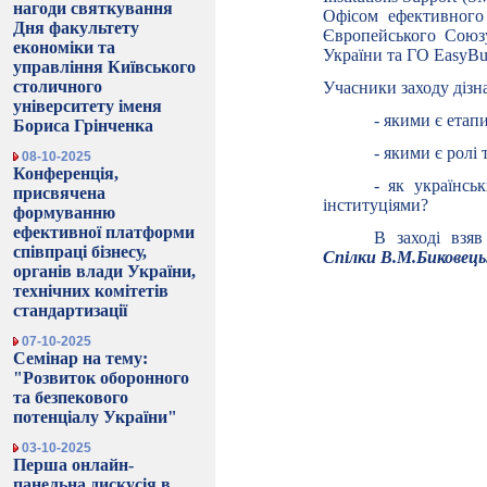
нагоди святкування
Офісом ефективного
Дня факультету
Європейського Союз
економіки та
України та ГО EasyBus
управління Київського
столичного
Учасники заходу дізн
університету іменя
- якими є етап
Бориса Грінченка
- якими є ролі
08-10-2025
Конференція,
- як українсь
присвячена
інституціями?
формуванню
ефективної платформи
В заході взя
співпраці бізнесу,
Спілки В.М.Биковець
органів влади України,
технічних комітетів
стандартизації
07-10-2025
Семінар на тему:
"Розвиток оборонного
та безпекового
потенціалу України"
03-10-2025
Перша онлайн-
панельна дискусія в