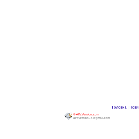
Головна
|
Нови
© AlfaVersion.com
alfaversionua@gmail.com