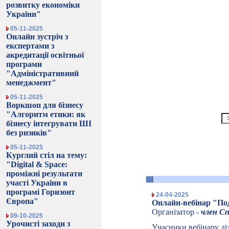
розвитку економіки
України"
05-11-2025
Онлайн зустріч з
експертами з
акредитації освітньої
програми
"Адміністративний
менеджмент"
05-11-2025
Воркшоп для бізнесу
"Алгоритм етики: як
бізнесу інтегрувати ШІ
без ризиків"
05-11-2025
Курглий стіл на тему:
"Digital & Space:
проміжні результати
участі України в
програмі Горизонт
24-04-2025
Європа"
Онлайн-вебінар "Под
Організатор -
член С
09-10-2025
Урочисті заходи з
Учасники вебінару ді