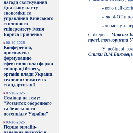
нагоди святкування
Дня факультету
-
кого найчасті
економіки та
- які ФОПи по
управління Київського
столичного
- чи можуть пе
університету іменя
Бориса Грінченка
Спікери -
Максим Ба
праві, топ-юристи У
08-10-2025
Конференція,
У вебінарі вз
присвячена
Спілки В.М.Биковець
формуванню
ефективної платформи
співпраці бізнесу,
органів влади України,
технічних комітетів
стандартизації
07-10-2025
Семінар на тему:
"Розвиток оборонного
та безпекового
потенціалу України"
03-10-2025
Перша онлайн-
панельна дискусія в