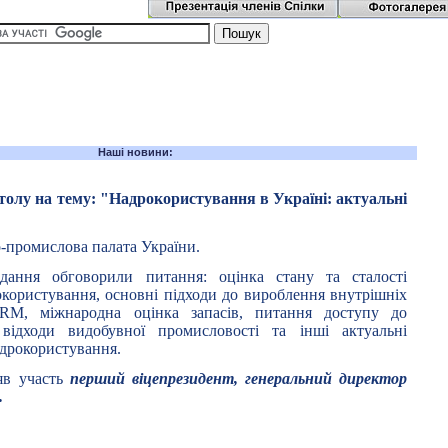
Наші новини:
столу на тему: "Надрокористування в Україні: актуальні
о-промислова палата України.
ідання обговорили питання: оцінка стану та сталості
окористування, основні підходи до вироблення внутрішніх
CRM
, міжнародна оцінка запасів, питання доступу до
 відходи видобувної промисловості та інші актуальні
адрокористування.
зяв участь
перший віцепрезидент, генеральний директор
.