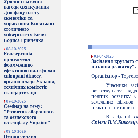
Урочисті заходи з
нагоди святкування
Дня факультету
економіки та
управління Київського
столичного
університету іменя
Бориса Грінченка
08-10-2025
Конференція,
03-04-2025
присвячена
Засідання круглого 
формуванню
питання розвитку".
ефективної платформи
співпраці бізнесу,
Організатор - Торгов
органів влади України,
Учасники зас
технічних комітетів
розвитку галузі надр
стандартизації
політик розвитку
07-10-2025
земельних ділянок,
Семінар на тему:
практичні питання н
"Розвиток оборонного
В засіданні в
та безпекового
Спілки В.М.Биковець
потенціалу України"
03-10-2025
Перша онлайн-