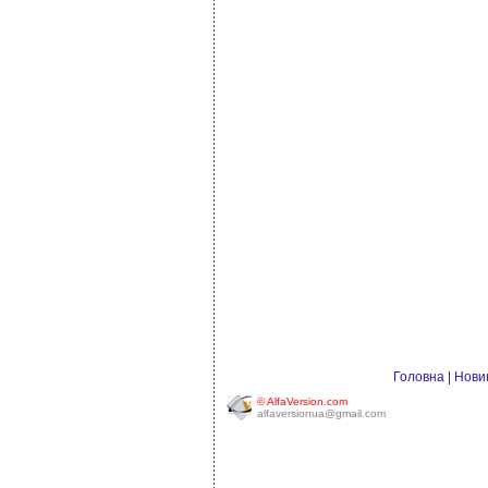
Головна
|
Нови
© AlfaVersion.com
alfaversionua@gmail.com