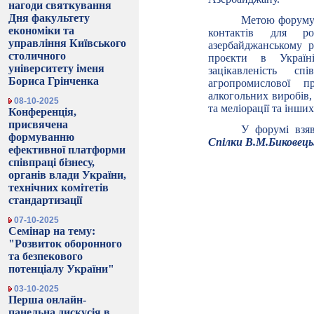
нагоди святкування
Дня факультету
Метою форуму 
економіки та
контактів для ро
управління Київського
азербайджанському р
столичного
проєкти в Україні
університету іменя
зацікавленість с
Бориса Грінченка
агропромислової п
алкогольних виробів,
08-10-2025
та меліорації та інших
Конференція,
присвячена
У форумі
взя
формуванню
Спілки В.М.Биковець
ефективної платформи
співпраці бізнесу,
органів влади України,
технічних комітетів
стандартизації
07-10-2025
Семінар на тему:
"Розвиток оборонного
та безпекового
потенціалу України"
03-10-2025
Перша онлайн-
панельна дискусія в