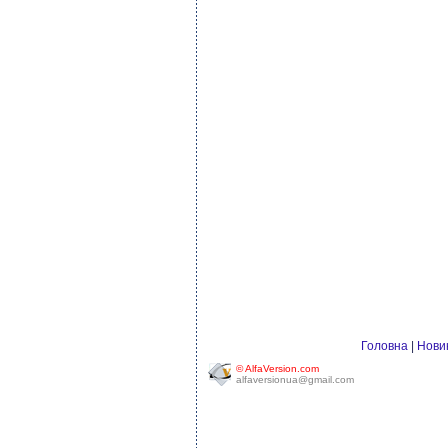
Головна
|
Нови
© AlfaVersion.com
alfaversionua@gmail.com