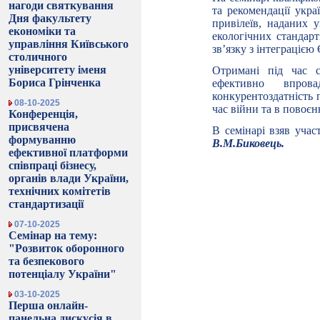
нагоди святкування
та рекомендації укр
Дня факультету
привілеїв, наданих 
економіки та
екологічних стандарт
управління Київського
зв’язку з інтеграцією
столичного
університету іменя
Отримані під час с
Бориса Грінченка
ефективно впрова
конкурентоздатність 
08-10-2025
час війни та в повоєн
Конференція,
присвячена
В семінарі взяв уча
формуванню
В.М.Биковець.
ефективної платформи
співпраці бізнесу,
органів влади України,
технічних комітетів
стандартизації
07-10-2025
Семінар на тему:
"Розвиток оборонного
та безпекового
потенціалу України"
03-10-2025
Перша онлайн-
панельна дискусія в