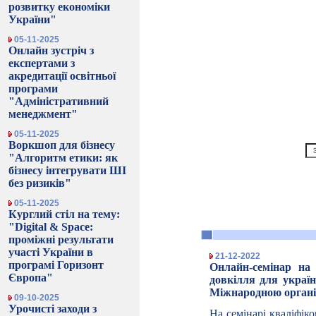
розвитку економіки
України"
05-11-2025
Онлайн зустріч з
експертами з
акредитації освітньої
програми
"Адміністративний
менеджмент"
05-11-2025
Воркшоп для бізнесу
"Алгоритм етики: як
бізнесу інтегрувати ШІ
без ризиків"
05-11-2025
Курглий стіл на тему:
"Digital & Space:
проміжні результати
участі України в
21-12-2022
програмі Горизонт
Онлайн-семінар на
Європа"
довкілля для україн
Міжнародною організ
09-10-2025
Урочисті заходи з
На семінарі кваліфік