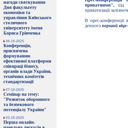
нагоди святкування
приватними",
під 
Дня факультету
приватизації залізнич
економіки та
управління Київського
В прес-конференції 
столичного
денного
перший віце
університету іменя
Бориса Грінченка
08-10-2025
Конференція,
присвячена
формуванню
ефективної платформи
співпраці бізнесу,
органів влади України,
технічних комітетів
стандартизації
07-10-2025
Семінар на тему:
"Розвиток оборонного
та безпекового
потенціалу України"
03-10-2025
Перша онлайн-
панельна дискусія в