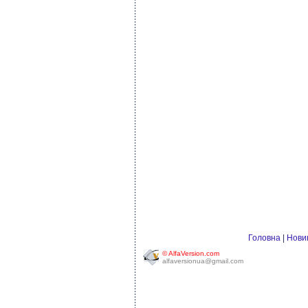
Головна
|
Нови
© AlfaVersion.com
alfaversionua@gmail.com