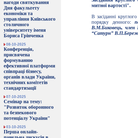
нагоди святкування
митної вартості".
Дня факультету
економіки та
В засіданні круглого
управління Київського
порядку денного:
п
столичного
В.М.Биковець, член
університету іменя
“Сатурн” В.П.Береж
Бориса Грінченка
08-10-2025
Конференція,
присвячена
формуванню
ефективної платформи
співпраці бізнесу,
органів влади України,
технічних комітетів
стандартизації
07-10-2025
Семінар на тему:
"Розвиток оборонного
та безпекового
потенціалу України"
03-10-2025
Перша онлайн-
панельна дискусія в