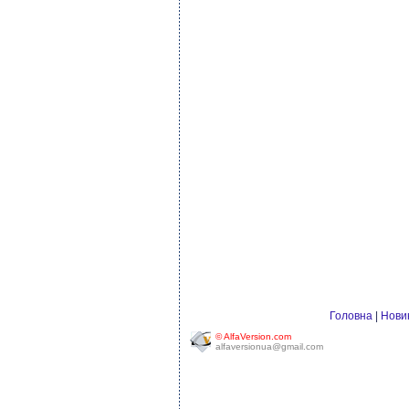
Головна
|
Нови
© AlfaVersion.com
alfaversionua@gmail.com