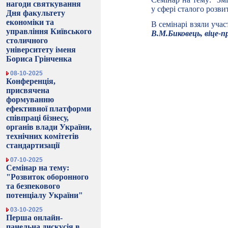
нагоди святкування
у сфері сталого розви
Дня факультету
економіки та
В семінарі взяли учас
управління Київського
В.М.Биковець, віце-п
столичного
університету іменя
Бориса Грінченка
08-10-2025
Конференція,
присвячена
формуванню
ефективної платформи
співпраці бізнесу,
органів влади України,
технічних комітетів
стандартизації
07-10-2025
Семінар на тему:
"Розвиток оборонного
та безпекового
потенціалу України"
03-10-2025
Перша онлайн-
панельна дискусія в