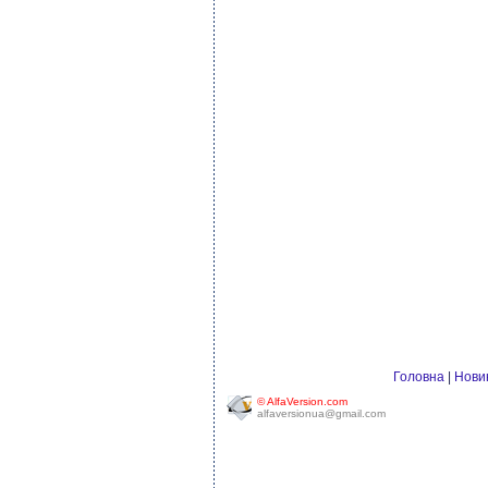
Головна
|
Нови
© AlfaVersion.com
alfaversionua@gmail.com